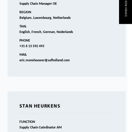
STEL EEN VRAAG
Supply Chain Manager OE
REGION
Belgium, Luxembourg, Netherlands
TAAL
English, French, German, Nederlands
PHONE
+31 6 13 592 493
MAIL
eric.monshouwer@safholland.com
STAN HEURKENS
FUNCTION
Supply Chain Coördinator AM