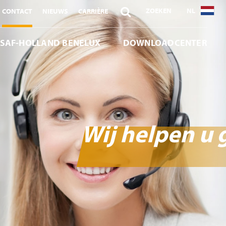

ZOEKEN
NL
CONTACT
NIEUWS
CARRIÈRE
 SAF-HOLLAND BENELUX
DOWNLOADCENTER
Wij helpen u 