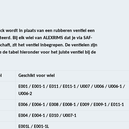
uck wordt in plaats van een rubberen ventiel een
eerd. Bij elk wiel van ALEXRIMS dat je via SAF-
aft, zit het ventiel inbegrepen. De ventielen zijn
e de tabel hieronder voor het juiste ventiel bij de
l
Geschikt voor wiel
E001 / E001-1 / E011 / E011-1 / U007 / U006 / U006-1 /
U006-2
E006 / E006-1 / E008 / E008-1 / E009 / E009-1 / E011-1
E004 / E004-1 / E010 / U007-1
E001L / E001-1L