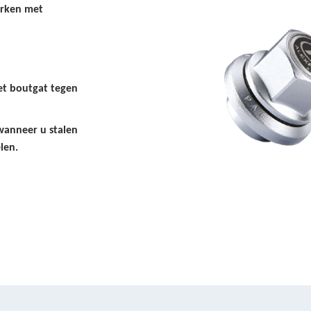
erken met
et boutgat tegen
wanneer u stalen
len.