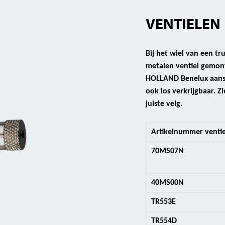
VENTIELEN
Bij het wiel van een tr
metalen ventiel gemont
HOLLAND Benelux aansch
ook los verkrijgbaar. Zi
juiste velg.
Artikelnummer ventie
70MS07N
40MS00N
TR553E
TR554D