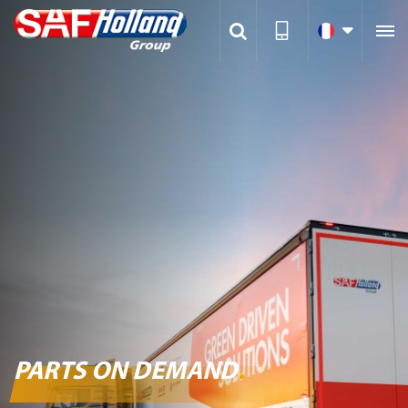

PARTS ON DEMAND
.