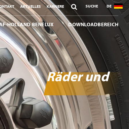

SUCHE
DE
ONTAKT
AKTUELLES
KARRIERE
AF-HOLLAND BENELUX
DOWNLOADBEREICH
Räder und