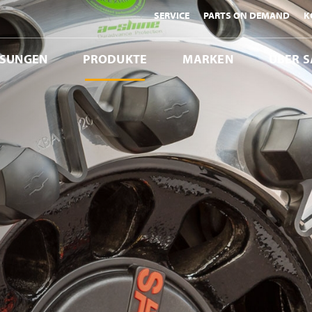
SERVICE
PARTS ON DEMAND
K
ÖSUNGEN
PRODUKTE
MARKEN
ÜBER S