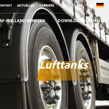

SUCHE
DE
ONTAKT
AKTUELLES
KARRIERE
AF-HOLLAND BENELUX
DOWNLOADBEREICH
Lufttanks
.