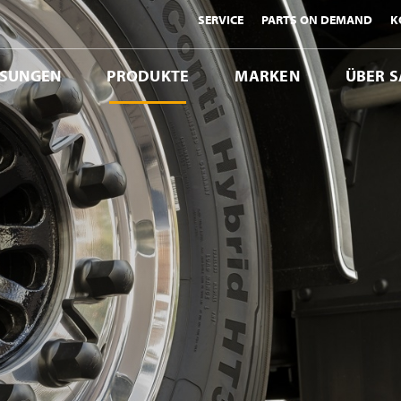
SERVICE
PARTS ON DEMAND
K
ÖSUNGEN
PRODUKTE
MARKEN
ÜBER S