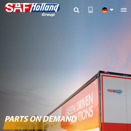

PARTS ON DEMAND
.